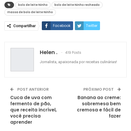
bolo de leite Ninho
bolo de leite Ninho recheado
massa de bolo de leite Ninho
Facebook
Twitter
Compartilhar
Google+
ReddIt
WhatsApp
Pinterest
O email
Helen .
419 Posts
Jornalista, apaixonada por receitas culinárias!
POST ANTERIOR
PRÓXIMO POST
Cuca de uva com
Banana ao creme:
fermento de pão,
sobremesa bem
que receita incrível,
cremosa e fácil de
você precisa
fazer
aprender