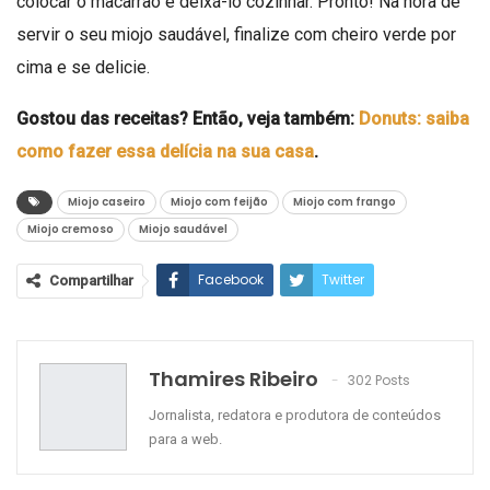
colocar o macarrão e deixá-lo cozinhar. Pronto! Na hora de
servir o seu miojo saudável, finalize com cheiro verde por
cima e se delicie.
Gostou das receitas? Então, veja também:
Donuts: saiba
como fazer essa delícia na sua casa
.
Miojo caseiro
Miojo com feijão
Miojo com frango
Miojo cremoso
Miojo saudável
Facebook
Twitter
Compartilhar
Google+
ReddIt
WhatsApp
Pinterest
O email
Thamires Ribeiro
302 Posts
Jornalista, redatora e produtora de conteúdos
para a web.