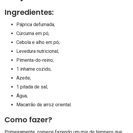
Ingredientes:
Páprica defumada;
Cúrcuma em pó;
Cebola e alho em pó;
Levedura nutricional;
Pimenta-do-reino;
1 inhame cozido;
Azeite;
1 pitada de sal;
Água;
Macarrão de arroz oriental.
Como fazer?
Primeiramente, comece fazendo um mix de tempero que