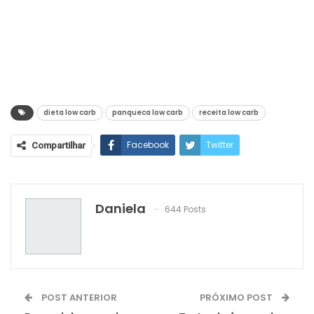
dieta low carb
panqueca low carb
receita low carb
Facebook
Twitter
Compartilhar
Google+
ReddIt
WhatsApp
Pinterest
O email
Daniela
644 Posts
POST ANTERIOR
PRÓXIMO POST