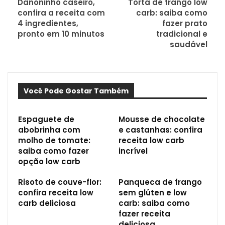
Danoninho caseiro,
Torta de frango low
confira a receita com
carb: saiba como
4 ingredientes,
fazer prato
pronto em 10 minutos
tradicional e
saudável
Você Pode Gostar Também
Espaguete de
Mousse de chocolate
abobrinha com
e castanhas: confira
molho de tomate:
receita low carb
saiba como fazer
incrível
opção low carb
Risoto de couve-flor:
Panqueca de frango
confira receita low
sem glúten e low
carb deliciosa
carb: saiba como
fazer receita
deliciosa