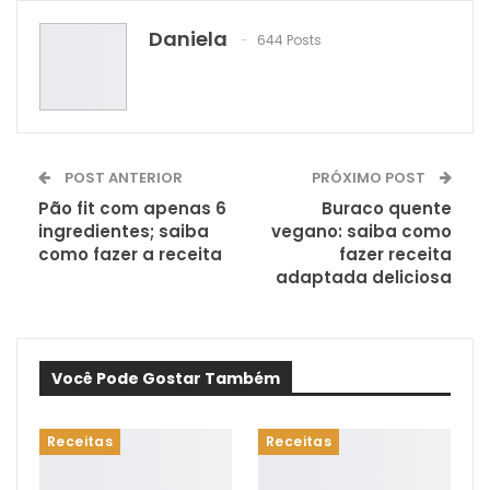
WhatsApp
Pinterest
O email
Daniela
644 Posts
POST ANTERIOR
PRÓXIMO POST
Pão fit com apenas 6
Buraco quente
ingredientes; saiba
vegano: saiba como
como fazer a receita
fazer receita
adaptada deliciosa
Você Pode Gostar Também
Receitas
Receitas