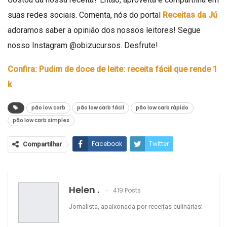
suas redes sociais. Comenta, nós do portal
Receitas da Jú
adoramos saber a opinião dos nossos leitores! Segue
nosso Instagram
@obizucursos
. Desfrute!
Confira: Pudim de doce de leite: receita fácil que rende 1
k
pão low carb
pão low carb fácil
pão low carb rápido
pão low carb simples
Facebook
Twitter
Compartilhar
Google+
ReddIt
WhatsApp
Pinterest
O email
Helen .
419 Posts
Jornalista, apaixonada por receitas culinárias!