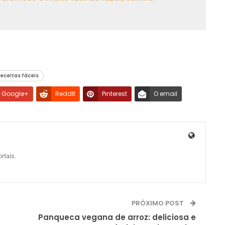
eceitas fáceis
Google+
ReddIt
Pinterest
O email
rtais.
PRÓXIMO POST
Panqueca vegana de arroz: deliciosa e