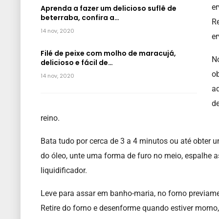
e
Aprenda a fazer um delicioso suflê de
beterraba, confira a…
Re
14 nov, 2020
er
Filé de peixe com molho de maracujá,
No
delicioso e fácil de…
ob
14 nov, 2020
ad
de
reino.
Bata tudo por cerca de 3 a 4 minutos ou até obter
do óleo, unte uma forma de furo no meio, espalhe as
liquidificador.
Leve para assar em banho-maria, no forno previam
Retire do forno e desenforme quando estiver morno, 