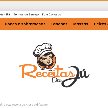
ies (BR)
Termos de Serviço
Fale Conosco
Doces e sobremesas
Lanches
Massas
Peixes 
ira esta receita deliciosa e diferente