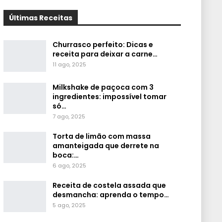
Últimas Receitas
Churrasco perfeito: Dicas e
receita para deixar a carne…
11 ago, 2025
Milkshake de paçoca com 3
ingredientes: impossível tomar
só…
7 ago, 2025
Torta de limão com massa
amanteigada que derrete na
boca:…
6 ago, 2025
Receita de costela assada que
desmancha: aprenda o tempo…
5 ago, 2025