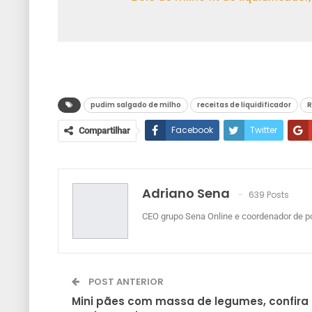
pudim salgado de milho
receitas de liquidificador
R
Facebook
Twitter
Compartilhar
Adriano Sena
639 Posts
CEO grupo Sena Online e coordenador de po
POST ANTERIOR
Mini pães com massa de legumes, confira