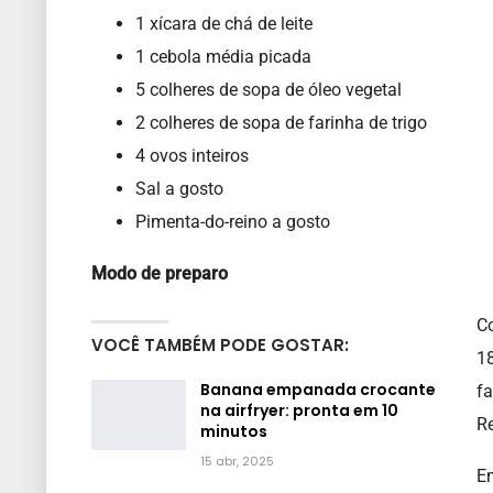
1 xícara de chá de leite
1 cebola média picada
5 colheres de sopa de óleo vegetal
2 colheres de sopa de farinha de trigo
4 ovos inteiros
Sal a gosto
Pimenta-do-reino a gosto
Modo de preparo
C
VOCÊ TAMBÉM PODE GOSTAR:
18
Banana empanada crocante
fa
na airfryer: pronta em 10
Re
minutos
15 abr, 2025
Em