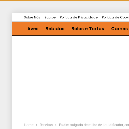
Sobre Nós
Equipe
Política de Privacidade
Política de Cook
Aves
Bebidas
Bolos e Tortas
Carnes
Saladas e Molhos
Sopas
Home
Receitas
Pudim salgado de milho de liquidificador, conf