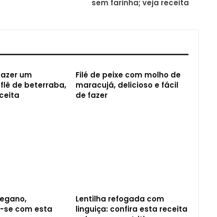
sem farinha; veja receita
fazer um
Filé de peixe com molho de
uflê de beterraba,
maracujá, delicioso e fácil
eceita
de fazer
egano,
Lentilha refogada com
-se com esta
linguiça: confira esta receita