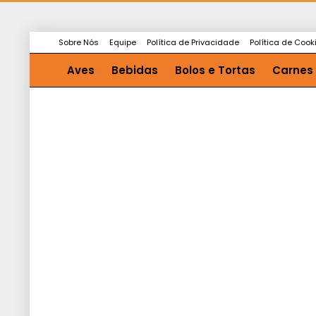
Sobre Nós
Equipe
Política de Privacidade
Política de Cook
Aves
Bebidas
Bolos e Tortas
Carnes
Saladas e Molhos
Sopas