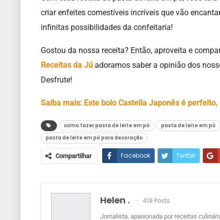
criar enfeites comestíveis incríveis que vão encantar 
infinitas possibilidades da confeitaria!
Gostou da nossa receita? Então, aproveita e compar
Receitas da Jú
adoramos saber a opinião dos nosso
Desfrute!
Saiba mais: Este bolo Castella Japonês é perfeito, 
como fazer pasta de leite em pó
pasta de leite em pó
pasta de leite em pó para decoração
Facebook
Twitter
Compartilhar
Helen .
419 Posts
Jornalista, apaixonada por receitas culinári