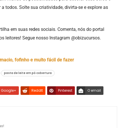
a todos. Solte sua criatividade, divirta-se e explore as
tilha em suas redes sociais. Comenta, nós do portal
s leitores! Segue nosso Instagram
@obizucursos
.
macio, fofinho e muito fácil de fazer
pasta de leite em pó cobertura
Google+
ReddIt
Pinterest
O email
as!