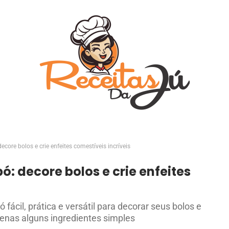
ecore bolos e crie enfeites comestíveis incríveis
ó: decore bolos e crie enfeites
ácil, prática e versátil para decorar seus bolos e
apenas alguns ingredientes simples