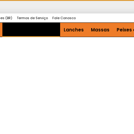
ies (BR)
Termos de Serviço
Fale Conosco
Doces e sobremesas
Lanches
Massas
Peixes 