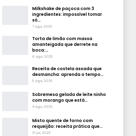
Milkshake de paçoca com 3
ingredientes: impossível tomar
só…
7 ago, 2025
Torta de limão com massa
amanteigada que derrete na
boca:…
6 ago, 2025
Receita de costela assada que
desmancha: aprenda o tempo…
5 ago, 2025
Sobremesa gelada de leite ninho
com morango que está…
4 ago, 2025
Misto quente de forno com
requeijão: receita prática que…
31 jul, 2025