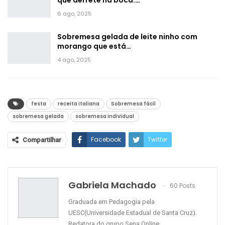
6 ago, 2025
Sobremesa gelada de leite ninho com
morango que está…
4 ago, 2025
festa
receita italiana
Sobremesa fácil
sobremesa gelada
sobremesa individual
Facebook
Twitter
Compartilhar
Google+
ReddIt
WhatsApp
Pinterest
O email
Gabriela Machado
60 Posts
Graduada em Pedagogia pela
UESC(Universidade Estadual de Santa Cruz).
Redatora do grupo Sena Online.