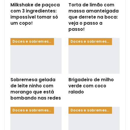
Milkshake de paçoca
Torta de limão com
com 3 ingredientes:
massa amanteigada
impossível tomar só
que derrete na boca:
um copo!
veja o passo a
passo!
Doces e sobremesas
Doces e sobremesas
Sobremesa gelada
Brigadeiro de milho
de leite ninho com
verde com coco
morango que está
ralado
bombando nas redes
Doces e sobremesas
Doces e sobremesas