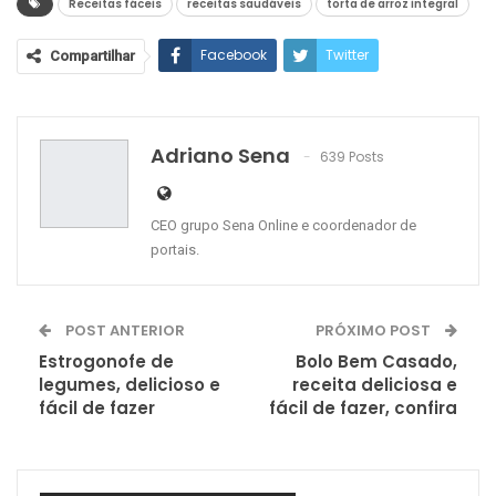
Receitas fáceis
receitas saudáveis
torta de arroz integral
Facebook
Twitter
Compartilhar
Google+
ReddIt
WhatsApp
Pinterest
O email
Adriano Sena
639 Posts
CEO grupo Sena Online e coordenador de
portais.
POST ANTERIOR
PRÓXIMO POST
Estrogonofe de
Bolo Bem Casado,
legumes, delicioso e
receita deliciosa e
fácil de fazer
fácil de fazer, confira