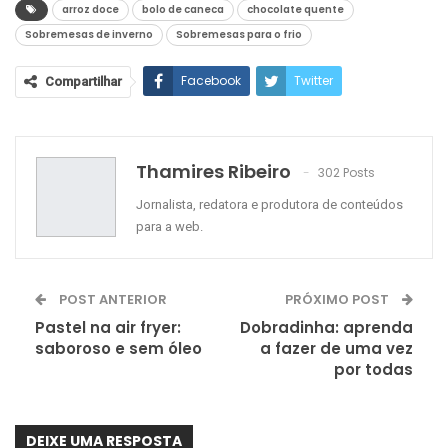
arroz doce
bolo de caneca
chocolate quente
Sobremesas de inverno
Sobremesas para o frio
Facebook
Twitter
Compartilhar
Google+
ReddIt
WhatsApp
Pinterest
O email
Thamires Ribeiro
302 Posts
Jornalista, redatora e produtora de conteúdos
para a web.
POST ANTERIOR
PRÓXIMO POST
Pastel na air fryer:
Dobradinha: aprenda
saboroso e sem óleo
a fazer de uma vez
por todas
DEIXE UMA RESPOSTA