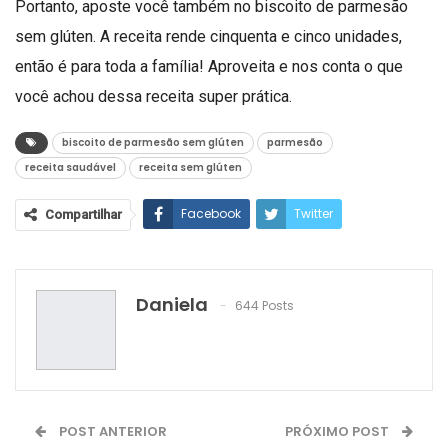
Portanto, aposte você também no biscoito de parmesão
sem glúten. A receita rende cinquenta e cinco unidades,
então é para toda a família! Aproveita e nos conta o que
você achou dessa receita super prática.
biscoito de parmesão sem glúten
parmesão
receita saudável
receita sem glúten
Facebook
Twitter
Compartilhar
Google+
ReddIt
WhatsApp
Pinterest
O email
Daniela
644 Posts
POST ANTERIOR
PRÓXIMO POST