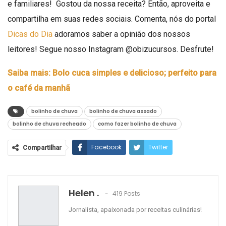
e familiares! Gostou da nossa receita? Então, aproveita e
compartilha em suas redes sociais. Comenta, nós do portal
Dicas do Dia
adoramos saber a opinião dos nossos
leitores! Segue nosso Instagram
@obizucursos
. Desfrute!
Saiba mais: Bolo cuca simples e delicioso; perfeito para
o café da manhã
bolinho de chuva
bolinho de chuva assado
bolinho de chuva recheado
como fazer bolinho de chuva
Facebook
Twitter
Compartilhar
Google+
ReddIt
WhatsApp
Pinterest
O email
Helen .
419 Posts
Jornalista, apaixonada por receitas culinárias!