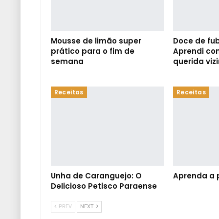
Mousse de limão super
Doce de fub
prático para o fim de
Aprendi co
semana
querida viz
Receitas
Receitas
Unha de Caranguejo: O
Aprenda a 
Delicioso Petisco Paraense
PREV
NEXT