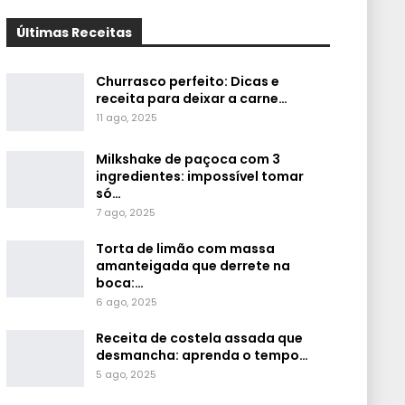
Últimas Receitas
Churrasco perfeito: Dicas e
receita para deixar a carne…
11 ago, 2025
Milkshake de paçoca com 3
ingredientes: impossível tomar
só…
7 ago, 2025
Torta de limão com massa
amanteigada que derrete na
boca:…
6 ago, 2025
Receita de costela assada que
desmancha: aprenda o tempo…
5 ago, 2025