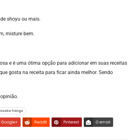
a de shoyu ou mais.
im, misture bem.
ciosa e é uma ótima opção para adicionar em suas receitas
 que gosta na receita para ficar ainda melhor. Sendo
opinião.
issoba frango
Google+
ReddIt
Pinterest
O email