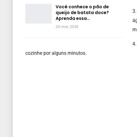
Você conhece o pão de
3.
queijo de batata doce?
Aprenda essa…
ág
26 mar, 2025
ma
4.
cozinhe por alguns minutos.