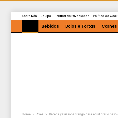
Sobre Nós
Equipe
Política de Privacidade
Política de Cook
Aves
Bebidas
Bolos e Tortas
Carnes
Saladas e Molhos
Sopas
Home
Aves
Receita yakissoba frango para equilibrar o pes