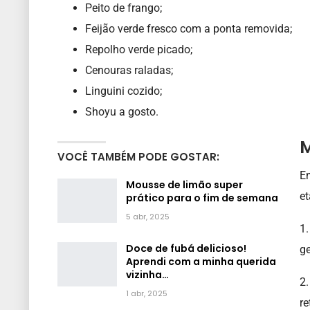
Peito de frango;
Feijão verde fresco com a ponta removida;
Repolho verde picado;
Cenouras raladas;
Linguini cozido;
Shoyu a gosto.
M
VOCÊ TAMBÉM PODE GOSTAR:
En
Mousse de limão super
et
prático para o fim de semana
5 abr, 2025
1.
Doce de fubá delicioso!
ge
Aprendi com a minha querida
vizinha…
2.
1 abr, 2025
re