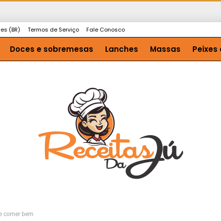
ies (BR)
Termos de Serviço
Fale Conosco
Doces e sobremesas
Lanches
Massas
Peixes 
o e comer bem