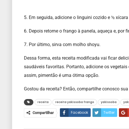
5. Em seguida, adicione o linguini cozido e ½ xícar
6. Depois retorne o frango à panela, aqueça e, por f
7. Por último, sirva com molho shoyu.
Dessa forma, esta receita modificada vai ficar deli
saudáveis favoritas. Portanto, adicione os vegetais
assim, pimentão é uma ótima opção.
Gostou da receita? Então, compartilhe conosco sua 
receita
receita yakissoba frango
yakissoba
yak
Facebook
Twitter
Compartilhar