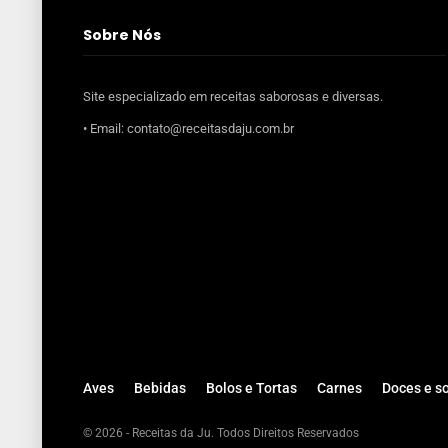
Sobre Nós
Site especializado em receitas saborosas e diversas.
• Email: contato@receitasdaju.com.br
Aves
Bebidas
Bolos e Tortas
Carnes
Doces e s
© 2026 - Receitas da Ju. Todos Direitos Reservados