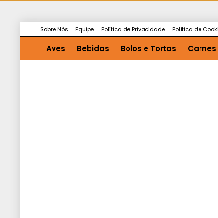
Sobre Nós
Equipe
Política de Privacidade
Política de Cook
Aves
Bebidas
Bolos e Tortas
Carnes
Saladas e Molhos
Sopas