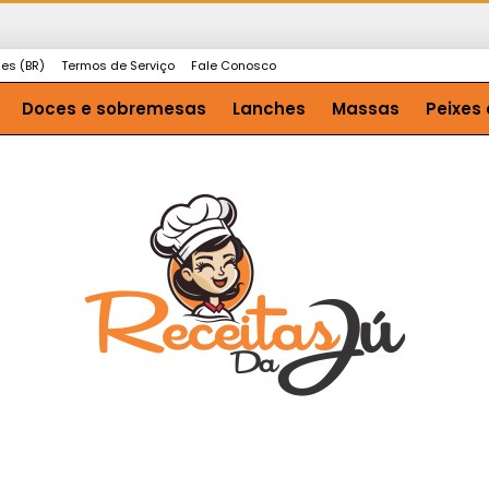
ies (BR)
Termos de Serviço
Fale Conosco
Doces e sobremesas
Lanches
Massas
Peixes 