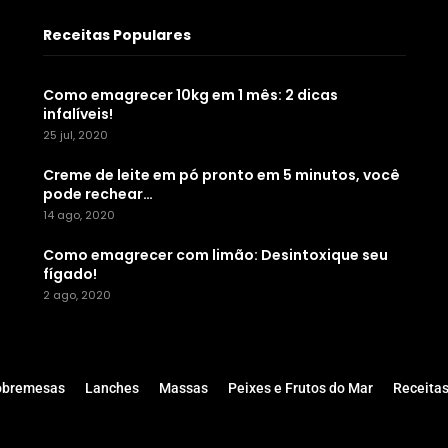
Receitas Populares
Como emagrecer 10kg em 1 mês: 2 dicas
infalíveis!
25 jul, 2020
Creme de leite em pó pronto em 5 minutos, você
pode rechear…
14 ago, 2020
Como emagrecer com limão: Desintoxique seu
fígado!
2 ago, 2020
obremesas
Lanches
Massas
Peixes e Frutos do Mar
Receitas