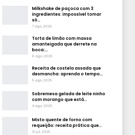
Milkshake de paçoca com 3
ingredientes: impossível tomar
só…
7 ago, 2025
Torta de limão com massa
amanteigada que derrete na
boca:…
6 ago, 2025
Receita de costela assada que
desmancha: aprenda o tempo…
5 ago, 2025
Sobremesa gelada de leite ninho
com morango que está…
4 ago, 2025
Misto quente de forno com
requeijão: receita prática que…
31 jul, 2025