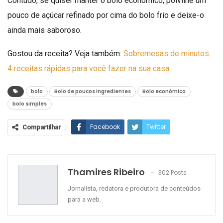
Contudo, se quiser manter o bolo econômico, polvilhe um
pouco de açúcar refinado por cima do bolo frio e deixe-o
ainda mais saboroso.
Gostou da receita? Veja também:
Sobremesas de minutos:
4 receitas rápidas para você fazer na sua casa
bolo
Bolo de poucos ingredientes
Bolo econômico
bolo simples
Facebook
Twitter
Compartilhar
Google+
ReddIt
WhatsApp
Pinterest
O email
Thamires Ribeiro
302 Posts
Jornalista, redatora e produtora de conteúdos
para a web.