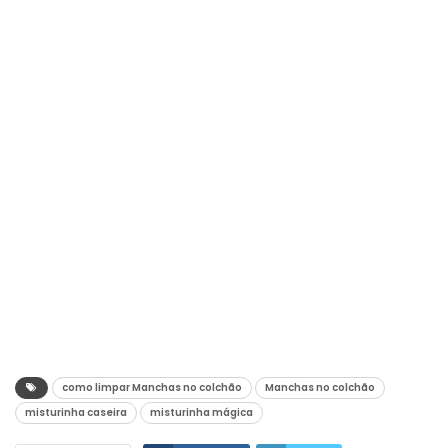
como limpar Manchas no colchão
Manchas no colchão
misturinha caseira
misturinha mágica