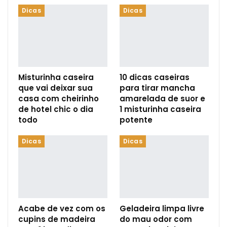
Dicas
Dicas
Misturinha caseira
10 dicas caseiras
que vai deixar sua
para tirar mancha
casa com cheirinho
amarelada de suor e
de hotel chic o dia
1 misturinha caseira
todo
potente
Dicas
Dicas
Acabe de vez com os
Geladeira limpa livre
cupins de madeira
do mau odor com