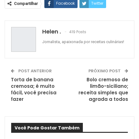
Facebook
Twitter
Compartilhar
Google+
ReddIt
WhatsApp
Pinterest
O email
Helen .
419 Posts
Jornalista, apaixonada por receitas culinárias!
POST ANTERIOR
PRÓXIMO POST
Torta de banana
Bolo cremoso de
cremosa; é muito
limão-siciliano;
fácil, você precisa
receita simples que
fazer
agrada a todos
Você Pode Gostar Também