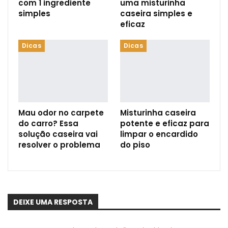
com 1 ingrediente
uma misturinha
simples
caseira simples e
eficaz
Dicas
Dicas
Mau odor no carpete
Misturinha caseira
do carro? Essa
potente e eficaz para
solução caseira vai
limpar o encardido
resolver o problema
do piso
DEIXE UMA RESPOSTA