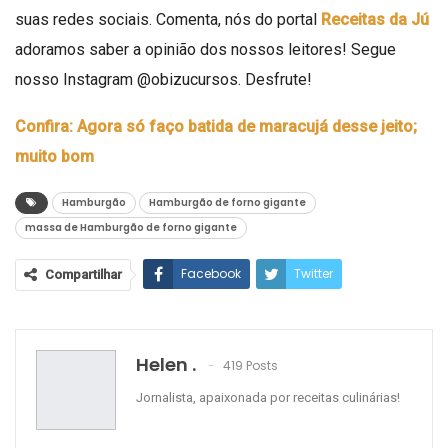
suas redes sociais. Comenta, nós do portal
Receitas da Jú
adoramos saber a opinião dos nossos leitores! Segue
nosso Instagram
@obizucursos
. Desfrute!
Confira: Agora só faço batida de maracujá desse jeito;
muito bom
Hamburgão
Hamburgão de forno gigante
massa de Hamburgão de forno gigante
Facebook
Twitter
Compartilhar
Google+
ReddIt
WhatsApp
Pinterest
O email
Helen .
419 Posts
Jornalista, apaixonada por receitas culinárias!