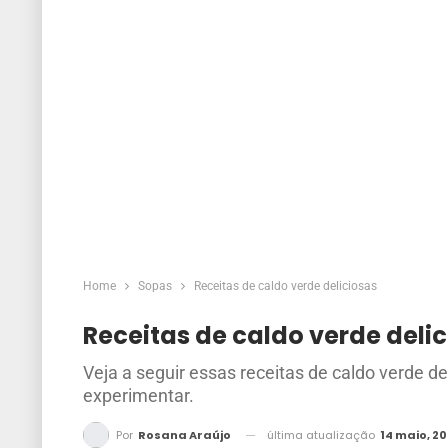
Home
Sopas
Receitas de caldo verde deliciosas
Receitas de caldo verde deli
Veja a seguir essas receitas de caldo verde de
experimentar.
última atualização
14 maio, 2
Por
Rosana Araújo