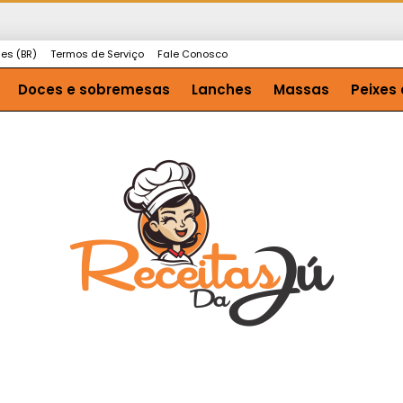
ies (BR)
Termos de Serviço
Fale Conosco
Doces e sobremesas
Lanches
Massas
Peixes 