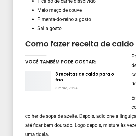
1 caldo de carne dissolvido
Meio maço de couve
Pimenta-do-reino a gosto
Sal a gosto
Como fazer receita de caldo 
Pr
VOCÊ TAMBÉM PODE GOSTAR:
de
3 receitas de caldo para o
ce
frio
de
3 maio, 2024
E
co
colher de sopa de azeite. Depois, adicione a lingui
até ficar bem dourado. Logo depois, misture às vez
uma tigela.