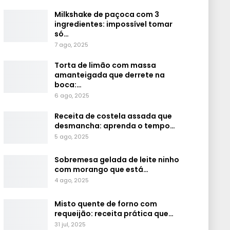
Milkshake de paçoca com 3
ingredientes: impossível tomar
só…
7 ago, 2025
Torta de limão com massa
amanteigada que derrete na
boca:…
6 ago, 2025
Receita de costela assada que
desmancha: aprenda o tempo…
5 ago, 2025
Sobremesa gelada de leite ninho
com morango que está…
4 ago, 2025
Misto quente de forno com
requeijão: receita prática que…
31 jul, 2025