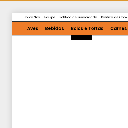
Sobre Nós
Equipe
Política de Privacidade
Política de Cook
Aves
Bebidas
Bolos e Tortas
Carnes
Saladas e Molhos
Sopas