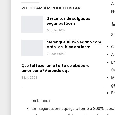
A 
VOCÊ TAMBÉM PODE GOSTAR:
re
3 receitas de salgados
M
veganos fáceis
6 maio, 2024
Si
Merengue 100% Vegano com
grão-de-bico em lata!
Co
20 set, 2023
Am
Em
Que tal fazer uma torta de abóbora
fa
americana? Aprenda aqui
Mi
6 jun, 2023
ge
En
meia hora;
Em seguida, pré aqueça o forno a 200ºC, abr