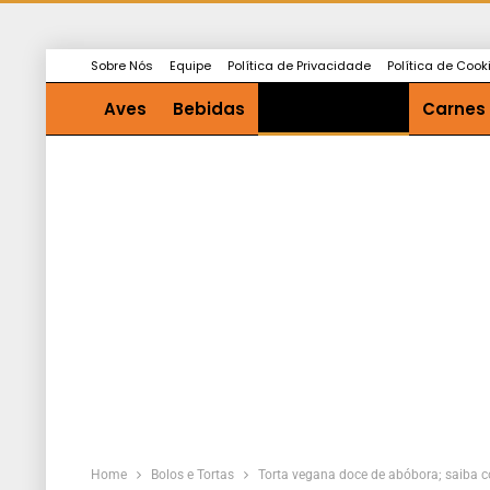
Sobre Nós
Equipe
Política de Privacidade
Política de Cook
Aves
Bebidas
Bolos e Tortas
Carnes
Saladas e Molhos
Sopas
Home
Bolos e Tortas
Torta vegana doce de abóbora; saiba c