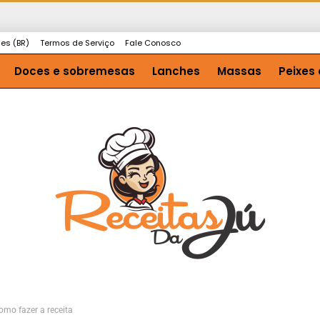
ies (BR)
Termos de Serviço
Fale Conosco
Doces e sobremesas
Lanches
Massas
Peixes 
omo fazer a receita