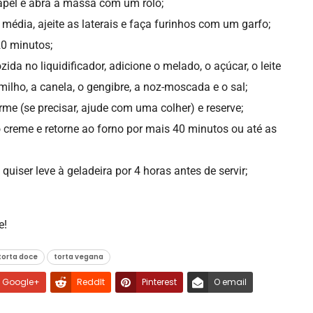
apel e abra a massa com um rolo;
édia, ajeite as laterais e faça furinhos com um garfo;
20 minutos;
da no liquidificador, adicione o melado, o açúcar, o leite
milho, a canela, o gengibre, a noz-moscada e o sal;
me (se precisar, ajude com uma colher) e reserve;
 creme e retorne ao forno por mais 40 minutos ou até as
e quiser leve à geladeira por 4 horas antes de servir;
e!
torta doce
torta vegana
Google+
ReddIt
Pinterest
O email