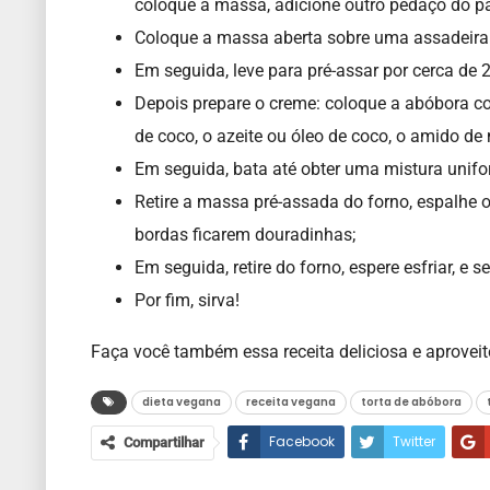
coloque a massa, adicione outro pedaço do p
Coloque a massa aberta sobre uma assadeira m
Em seguida, leve para pré-assar por cerca de 
Depois prepare o creme: coloque a abóbora cozi
de coco, o azeite ou óleo de coco, o amido de 
Em seguida, bata até obter uma mistura unifor
Retire a massa pré-assada do forno, espalhe o
bordas ficarem douradinhas;
Em seguida, retire do forno, espere esfriar, e s
Por fim, sirva!
Faça você também essa receita deliciosa e aproveit
dieta vegana
receita vegana
torta de abóbora
Facebook
Twitter
Compartilhar