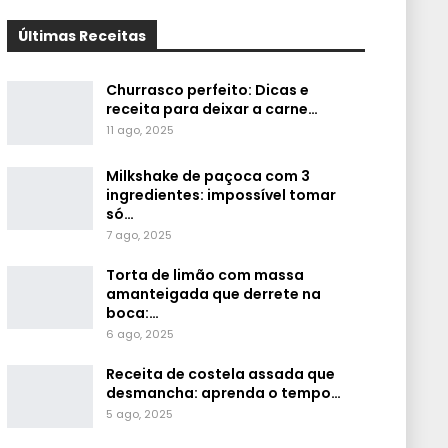
Últimas Receitas
Churrasco perfeito: Dicas e
receita para deixar a carne…
11 ago, 2025
Milkshake de paçoca com 3
ingredientes: impossível tomar
só…
7 ago, 2025
Torta de limão com massa
amanteigada que derrete na
boca:…
6 ago, 2025
Receita de costela assada que
desmancha: aprenda o tempo…
5 ago, 2025