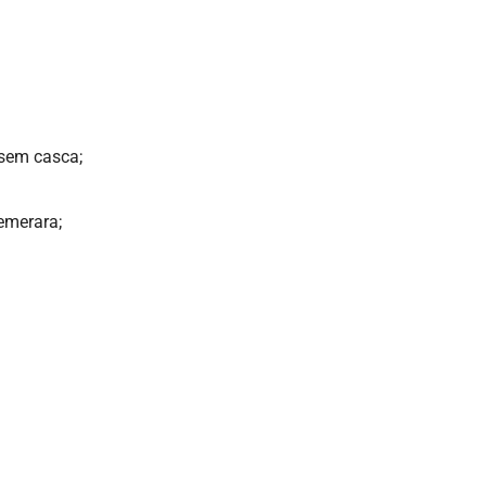
sem casca;
emerara;