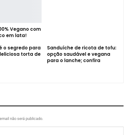
100% Vegano com
co em lata!
é o segredo para
Sanduíche de ricota de tofu:
eliciosa torta de
opção saudável e vegana
para o lanche; confira
email não será publicado.